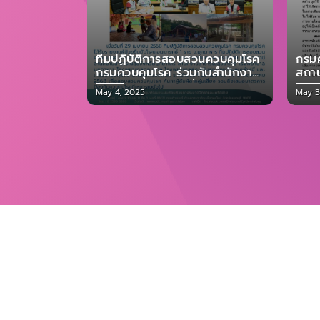
ทีมปฏิบัติการสอบสวนควบคุมโรค
กรม
กรมควบคุมโรค ร่วมกับสำนักงาน
สถา
ป้องกันควบคุมโรคที่ 10
(ANT
Posted
Poste
May 4, 2025
May 3
อุบลราชธานี สำนักงาน
แนะน
on
on
สาธารณสุขจังหวัดมุกดาหาร
DOE สารบรรณ
ระบบแจ