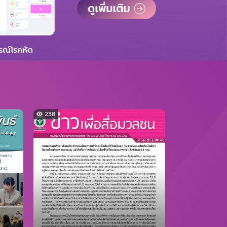
ณ์โรคหัด
238