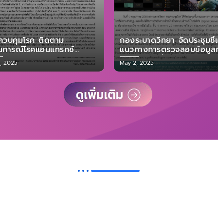
ควบคุมโรค ติดตาม
กองระบาดวิทยา จัดประชุมชี้
นการณ์โรคแอนแทรกซ์
แนวทางการตรวจสอบข้อมูล
HRAX) อย่างใกล้ชิด พร้อม
รายงานโรคที่มีความสำคัญสู
d
Posted
, 2025
May 2, 2025
ำวิธีป้องกันการติดเชื้อ
และต้องได้รับการยืนยันจากเจ
on
หน้าที่ในระบบเฝ้าระวังโรคดิจิท
(DIGITAL DISEASE
SURVEILLANCE, DDS)
ระบบงานบริการภายในกองระบาดวิทยา
้งซ่อม
Estimate SM
งานบริการก