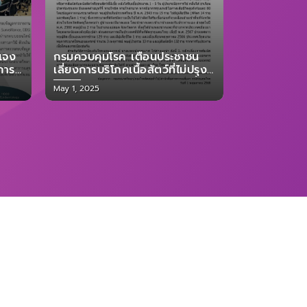
แจง
กรมควบคุมโรค เตือนประชาชน
การ
เลี่ยงการบริโภคเนื้อสัตว์ที่ไม่ปรุง
ง
สุก ไม่ชำแหละหรือสัมผัสสัตว์ที่
Posted
May 1, 2025
้า
ตายโดยไม่ทราบสาเหตุ หลังได้รับ
on
ัล
การยืนยันผู้เสียชีวิตโรคแอนแทรก
ซ์ (ANTHRAX) 1 ราย
รมควบคุมโรค
พรบ.ข้อมูลข่าวสาร