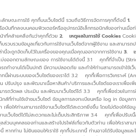
ักษณะการใช้ คุกกี้บนเว็บไซต์นี้ รวมถึงวิธีการจัดการคุกกี้ดังนี้
1. 
หรือบันทึกลงบนคอมพิวเตอร์หรืออุปกรณ์อิเล็กทรอนิกส์ของท่านเมื่อท่า
น้าที่คล้ายคลึงกันว่าคุกกี้ด้วย
2. เหตุผลในการใช้ Cookies
Cookie
็บรวบรวมข้อมูลเกี่ยวกับการใช้งานเว็บไซต์จากผู้ใช้งาน และสามารถปร
หล่านี้จะถูกจัดเก็บไว้ในเครื่องของคุณเมื่อคุณออกจากการใช้งาน
3. เร
แบ่งออกตามลักษณะของ การใช้งานได้ดังนี้ 3.1 คุกกี้ที่จำเป็น (Str
ารถทำงานได้เป็นปกติ มีความปลอดภัย และทำให้ท่านสามารถเข้าใช้เว็บไซต
ภทนี้ผ่านระบบของเว็บไซต์ของเราได้ 3.2 คุกกี้เพื่อการวิเคราะห์ (Ana
 ปรับปรุง และพัฒนาเนื้อหาสินค้า/บริการและเว็บไซต์ของเราเพื่อเพิ่มป
ม่สามารถวัดผล ประเมิน และพัฒนาเว็บไซต์ได้ 3.3 คุกกี้เพื่อช่วยในกา
์ที่ท่านใช้เข้าชมเว็บไซต์ ข้อมูลการลงทะเบียนหรือ log in ข้อมูลการต
เพื่อให้ท่านสามารถใช้งานเว็บไซต์ได้สะดวกยิ่งขึ้น โดยไม่ต้องให้ข้อมูลหรือ
ช้งานเว็บไซต์ได้ไม่สะดวกและไม่เต็มประสิทธิภาพ 3.4 คุกกี้เพื่อปรับเ
อมูลส่วนบุคคลของท่านและสร้างโปรไฟล์เกี่ยวกับตัวท่าน เพื่อให้เราสา
้ หากท่าน ไม่ยินยอมให้เราใช้ คุกกี้ประเภทนี้ ท่านอาจได้รับข้อมูล